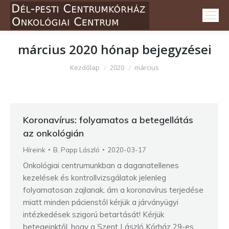
március 2020
hónap bejegyzései
Itt vagy:
Kezdőlap
2020
március
Koronavírus: folyamatos a betegellátás
az onkológián
Híreink
B. Papp László
2020-03-17
Onkológiai centrumunkban a daganatellenes
kezelések és kontrollvizsgálatok jelenleg
folyamatosan zajlanak, ám a koronavírus terjedése
miatt minden pácienstől kérjük a járványügyi
intézkedések szigorú betartását! Kérjük
betegeinktől, hogy a Szent László Kórház 29-es