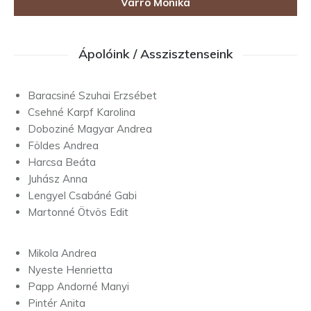
Varró Mónika
Ápolóink / Asszisztenseink
Baracsiné Szuhai Erzsébet
Csehné Karpf Karolina
Doboziné Magyar Andrea
Földes Andrea
Harcsa Beáta
Juhász Anna
Lengyel Csabáné Gabi
Martonné Ötvös Edit
Mikola Andrea
Nyeste Henrietta
Papp Andorné Manyi
Pintér Anita