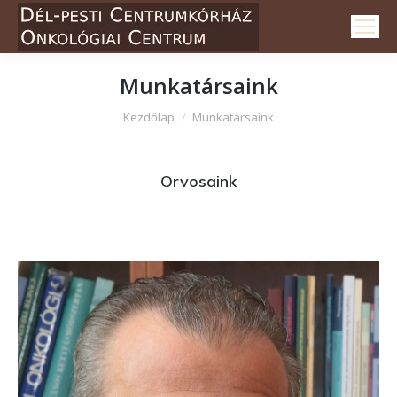
Munkatársaink
Itt vagy:
Kezdőlap
Munkatársaink
Orvosaink