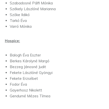
Szabadosné Pálfi Mónika
Székely Lászlóné Marianna
Szőke Ildikó
Tarkó Éva
Varró Mónika
Hospice:
Balogh Éva Eszter
Berkes Károlyné Margó
Bezzeg Jánosné Judit
Fekete Lászlóné Gyöngyi
Fekete Erzsébet
Fodor Éva
Gayerhosz Nikolett
Gendurné Mézes Tímea