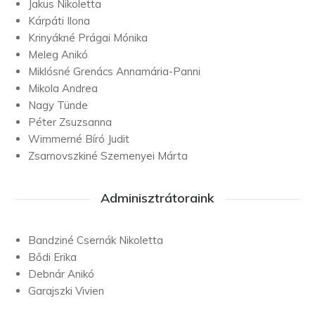
Jakus Nikoletta
Kárpáti Ilona
Krinyákné Prágai Mónika
Meleg Anikó
Miklósné Grenács Annamária-Panni
Mikola Andrea
Nagy Tünde
Péter Zsuzsanna
Wimmerné Bíró Judit
Zsarnovszkiné Szemenyei Márta
Adminisztrátoraink
Bandziné Csernák Nikoletta
Bődi Erika
Debnár Anikó
Garajszki Vivien