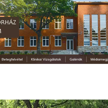
Betegfelvétel
Klinikai Vizsgálatok
Galériák
Médiamegj