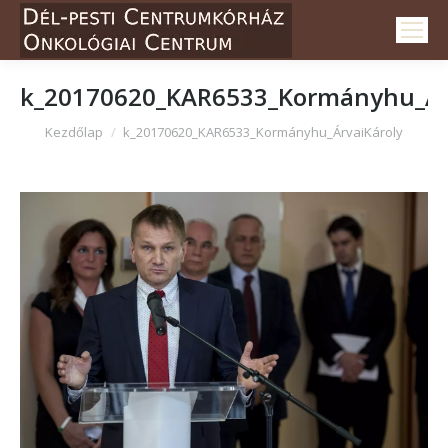
k_20170620_KAR6533_Kormányhu_Ár
Itt vagy:
Kezdőlap
k_20170620_KAR6533_Kormányhu_ÁrvaiKároly