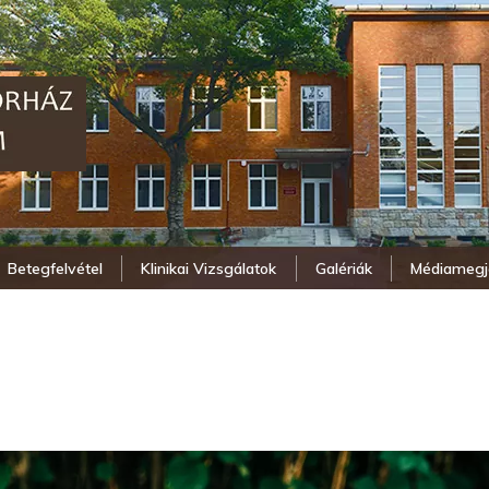
Betegfelvétel
Klinikai Vizsgálatok
Galériák
Médiamegj