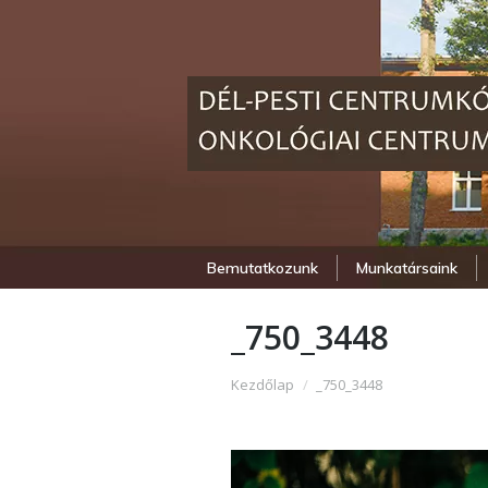
Bemutatkozunk
Munkatársaink
_750_3448
Itt vagy:
Kezdőlap
_750_3448