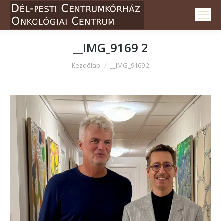
__IMG_9169 2
Itt vagy:
Kezdőlap
__IMG_9169 2