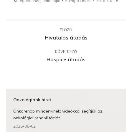
Kategória:
Régi onkológia
B. Papp László
2019-04-15
Album
navigáció
ELŐZŐ
Hivatalos átadás
Előző
album:
KÖVETKEZŐ
Hospice átadás
Következő
album:
Onkológiánk hírei
Onkorehab mindenkinek: videókkal segítjük az
onkológiai rehabilitációt
2026-08-02