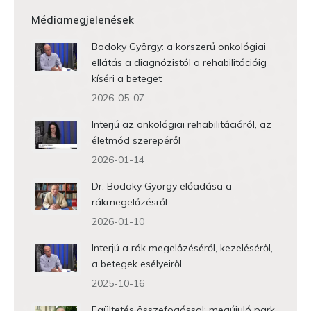
Médiamegjelenések
Bodoky György: a korszerű onkológiai
ellátás a diagnózistól a rehabilitációig
kíséri a beteget
2026-05-07
Interjú az onkológiai rehabilitációról, az
életmód szerepéről
2026-01-14
Dr. Bodoky György előadása a
rákmegelőzésről
2026-01-10
Interjú a rák megelőzéséről, kezeléséről,
a betegek esélyeiről
2025-10-16
Faültetés összefogással: megújuló park