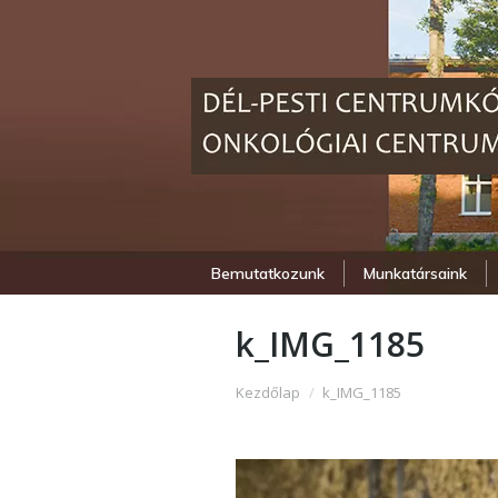
Bemutatkozunk
Munkatársaink
k_IMG_1185
Itt vagy:
Kezdőlap
k_IMG_1185