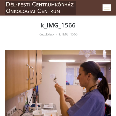
k_IMG_1566
Itt vagy:
Kezdőlap
k_IMG_1566