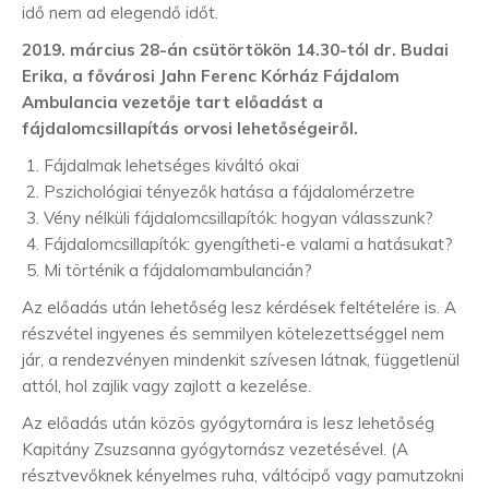
idő nem ad elegendő időt.
2019. március 28-án csütörtökön 14.30-tól dr. Budai
Erika, a fővárosi Jahn Ferenc Kórház Fájdalom
Ambulancia vezetője tart előadást a
fájdalomcsillapítás orvosi lehetőségeiről.
Fájdalmak lehetséges kiváltó okai
Pszichológiai tényezők hatása a fájdalomérzetre
Vény nélküli fájdalomcsillapítók: hogyan válasszunk?
Fájdalomcsillapítók: gyengítheti-e valami a hatásukat?
Mi történik a fájdalomambulancián?
Az előadás után lehetőség lesz kérdések feltételére is. A
részvétel ingyenes és semmilyen kötelezettséggel nem
jár, a rendezvényen mindenkit szívesen látnak, függetlenül
attól, hol zajlik vagy zajlott a kezelése.
Az előadás után közös gyógytornára is lesz lehetőség
Kapitány Zsuzsanna gyógytornász vezetésével. (A
résztvevőknek kényelmes ruha, váltócipő vagy pamutzokni