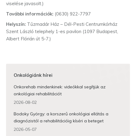
viselése javasolt.)
További információk:
(0630) 922-7797
Helyszín:
Tűzmadár Ház – Dél-Pesti Centrumkórház
Szent László telephely 1-es pavilon (1097 Budapest,
Albert Flórián út 5-7.)
Onkológiánk hírei
Onkorehab mindenkinek: videókkal segítjük az
onkológiai rehabilitációt
2026-08-02
Bodoky György: a korszerű onkológiai ellátás a
diagnózistól a rehabilitációig kíséri a beteget
2026-05-07