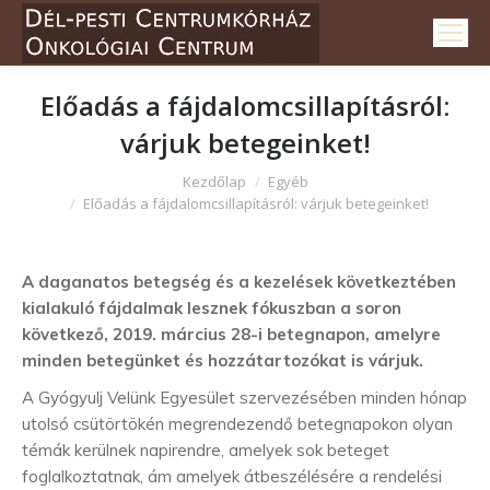
Előadás a fájdalomcsillapításról:
várjuk betegeinket!
Itt vagy:
Kezdőlap
Egyéb
Előadás a fájdalomcsillapításról: várjuk betegeinket!
A daganatos betegség és a kezelések következtében
kialakuló fájdalmak lesznek fókuszban a soron
következő, 2019. március 28-i betegnapon, amelyre
minden betegünket és hozzátartozókat is várjuk.
A Gyógyulj Velünk Egyesület szervezésében minden hónap
utolsó csütörtökén megrendezendő betegnapokon olyan
témák kerülnek napirendre, amelyek sok beteget
foglalkoztatnak, ám amelyek átbeszélésére a rendelési