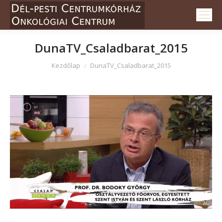
DunaTV_Csaladbarat_2015
Itt vagy:
Kezdőlap
DunaTV_Csaladbarat_2015