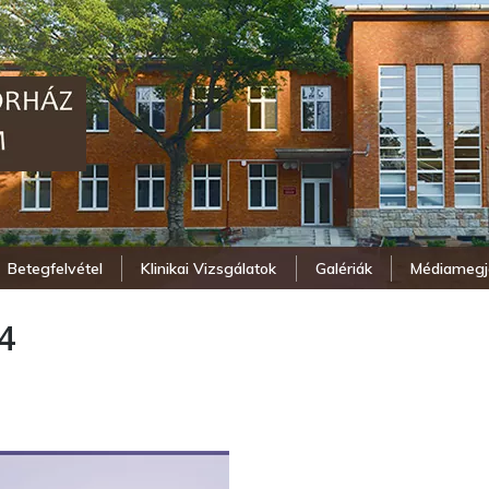
Betegfelvétel
Klinikai Vizsgálatok
Galériák
Médiamegj
4