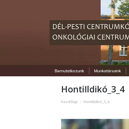
Bemutatkozunk
Munkatársaink
HontiIldikó_3_4
Itt vagy:
Kezdőlap
HontiIldikó_3_4