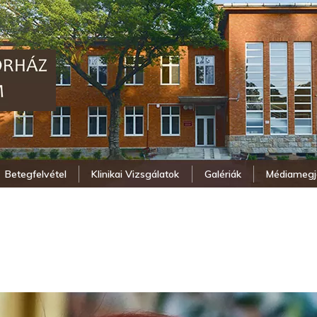
Betegfelvétel
Klinikai Vizsgálatok
Galériák
Médiamegj