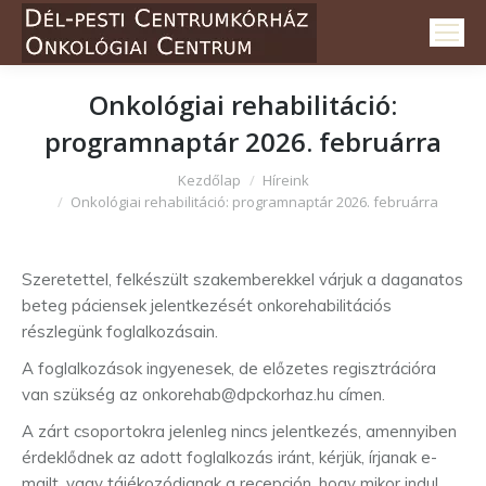
Onkológiai rehabilitáció:
programnaptár 2026. februárra
Itt vagy:
Kezdőlap
Híreink
Onkológiai rehabilitáció: programnaptár 2026. februárra
Szeretettel, felkészült szakemberekkel várjuk a daganatos
beteg páciensek jelentkezését onkorehabilitációs
részlegünk foglalkozásain.
A foglalkozások ingyenesek, de előzetes regisztrációra
van szükség az onkorehab@dpckorhaz.hu címen.
A zárt csoportokra jelenleg nincs jelentkezés, amennyiben
érdeklődnek az adott foglalkozás iránt, kérjük, írjanak e-
mailt, vagy tájékozódjanak a recepción, hogy mikor indul