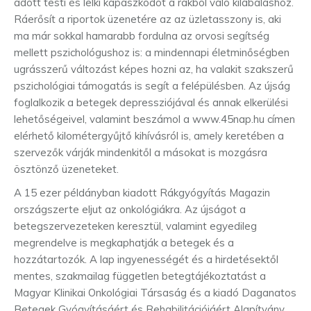
adott testi és lelki kapaszkodót a rákból való kilábaláshoz.
Ráerősít a riportok üzenetére az az üzletasszony is, aki
ma már sokkal hamarabb fordulna az orvosi segítség
mellett pszichológushoz is: a mindennapi életminőségben
ugrásszerű változást képes hozni az, ha valakit szakszerű
pszichológiai támogatás is segít a felépülésben. Az újság
foglalkozik a betegek depressziójával és annak elkerülési
lehetőségeivel, valamint beszámol a www.45nap.hu címen
elérhető kilométergyűjtő kihívásról is, amely keretében a
szervezők várják mindenkitől a másokat is mozgásra
ösztönző üzeneteket.
A 15 ezer példányban kiadott Rákgyógyítás Magazin
országszerte eljut az onkológiákra. Az újságot a
betegszervezeteken keresztül, valamint egyedileg
megrendelve is megkaphatják a betegek és a
hozzátartozók. A lap ingyenességét és a hirdetésektől
mentes, szakmailag független betegtájékoztatást a
Magyar Klinikai Onkológiai Társaság és a kiadó Daganatos
Betegek Gyógyításáért és Rehabilitációjáért Alapítvány