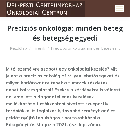
Precíziós onkológia: minden beteg
és betegség egyedi
Itt vagy:
Kezdőlap
Híreink
Precíziós onkológia: minden beteg és…
Mitől személyre szabott egy onkológiai kezelés? Mit
jelent a precíziós onkológia? Milyen lehetőségeket és
milyen korlátokat rejtenek a tumorok részletes
genetikai vizsgálatai? Ezekre a kérdésekre is választ
ad, emellett a daganatellenes kezelések
mellékhatásait csökkenteni hivatott szupportív
terápiákkal is foglalkozik, továbbá reményt adó és
példát nyújtó tanulságos riportokat közöl a
Rákgyógyítás Magazin 2021. őszi lapszáma.