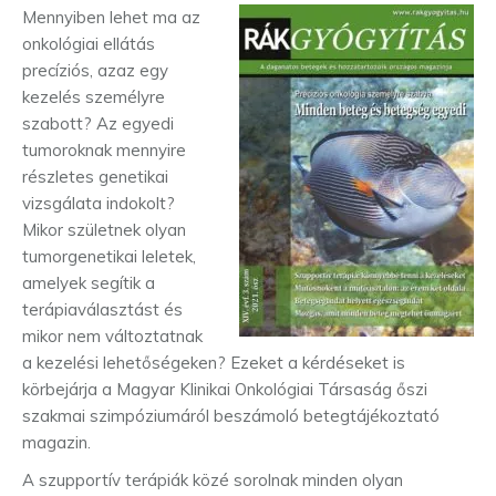
Mennyiben lehet ma az
onkológiai ellátás
precíziós, azaz egy
kezelés személyre
szabott? Az egyedi
tumoroknak mennyire
részletes genetikai
vizsgálata indokolt?
Mikor születnek olyan
tumorgenetikai leletek,
amelyek segítik a
terápiaválasztást és
mikor nem változtatnak
a kezelési lehetőségeken? Ezeket a kérdéseket is
körbejárja a Magyar Klinikai Onkológiai Társaság őszi
szakmai szimpóziumáról beszámoló betegtájékoztató
magazin.
A szupportív terápiák közé sorolnak minden olyan