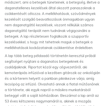
módszert, ami a betegek tüneteinek, a betegség, illetve a
daganatellenes kezelések által okozott panaszoknak a
csökkentését célozza. A mellékhatások, szövődmények
kezelését szolgáló beavatkozások önmagukban ugyan
nem daganatgátló kezelések, viszont nélkülük számos
daganatgátló terápiát nem tudnának végigcsinálni a
betegek. A lap részletesen foglalkozik a szupportív
kezelésekkel, s hogy mit tehetnek maguk a betegek a
mellékhatások kockázatainak csökkentése érdekében.
A lap több beteg példaadó történetén keresztül próbál
segítséget nyújtani a daganatos betegeknek és
családjaiknak. Riportot közöl egy cégvezetőről, aki
kemoterápiás infúzióval a kezében gitározik az onkológián
és a kórterem helyett a parkban piknikezve várja, amíg
lecsöpög az infúzió. Olvasható annak a fiatal műtősnőnek
a története, aki egyik napról a másikra munkatársból
beteggé vált a saját kórházában. Beszámol a lap arról az
53 éves kétszeres nagymamáról is, akinek a mozgás