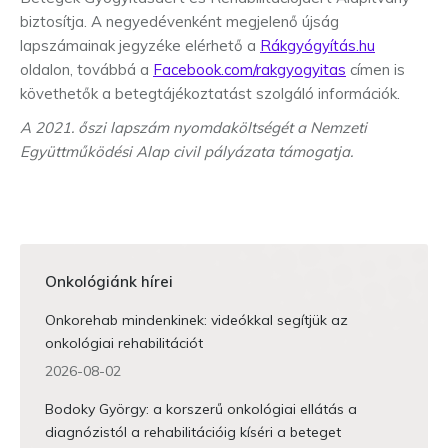
biztosítja. A negyedévenként megjelenő újság
lapszámainak jegyzéke elérhető a
Rákgyógyítás.hu
oldalon, továbbá a
Facebook.com/rakgyogyitas
címen is
követhetők a betegtájékoztatást szolgáló információk.
A 2021. őszi lapszám nyomdaköltségét a Nemzeti
Együttműködési Alap civil pályázata támogatja.
Onkológiánk hírei
Onkorehab mindenkinek: videókkal segítjük az
onkológiai rehabilitációt
2026-08-02
Bodoky György: a korszerű onkológiai ellátás a
diagnózistól a rehabilitációig kíséri a beteget