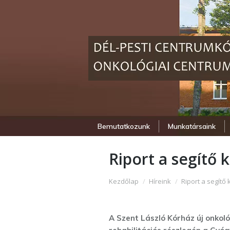
Bemutatkozunk
Munkatársaink
Riport a segítő 
Itt vagy:
Kezdőlap
Híreink
Riport a segítő
A Szent László Kórház új onkoló