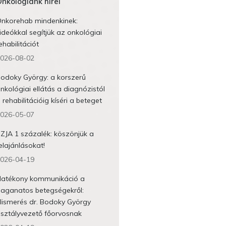
nkológiánk hírei
nkorehab mindenkinek:
ideókkal segítjük az onkológiai
ehabilitációt
026-08-02
odoky György: a korszerű
nkológiai ellátás a diagnózistól
 rehabilitációig kíséri a beteget
026-05-07
ZJA 1 százalék: köszönjük a
elajánlásokat!
026-04-19
atékony kommunikáció a
aganatos betegségekről:
lismerés dr. Bodoky György
sztályvezető főorvosnak