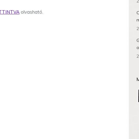
2
TTINTVA
olvasható.
O
m
2
G
o
2