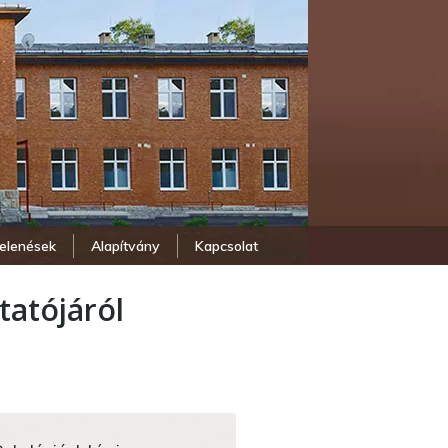
elenések
Alapítvány
Kapcsolat
tatójáról