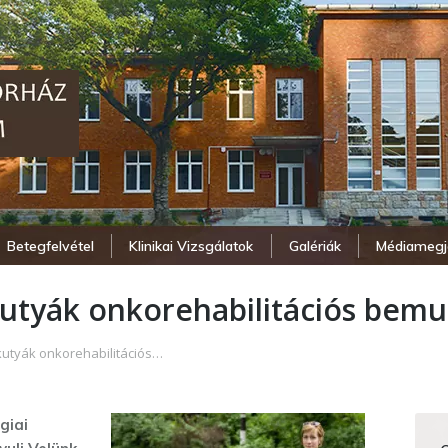
Betegfelvétel
Klinikai Vizsgálatok
Galériák
Médiamegj
kutyák onkorehabilitációs bemu
 kutyák onkorehabilitációs…
giai