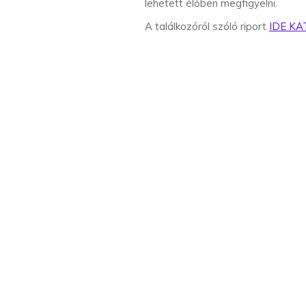
lehetett élőben megfigyelni.
A találkozóról szóló riport
IDE KA