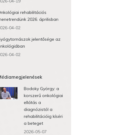
026-04-19
nkológiai rehabilitációs
enetrendünk 2026. áprilisban
026-04-02
yógytornászok jelentősége az
nkológiában
026-04-02
Médiamegjelenések
Bodoky György: a
korszerű onkológiai
ellátás a
diagnózistól a
rehabilitációig kíséri
a beteget
2026-05-07