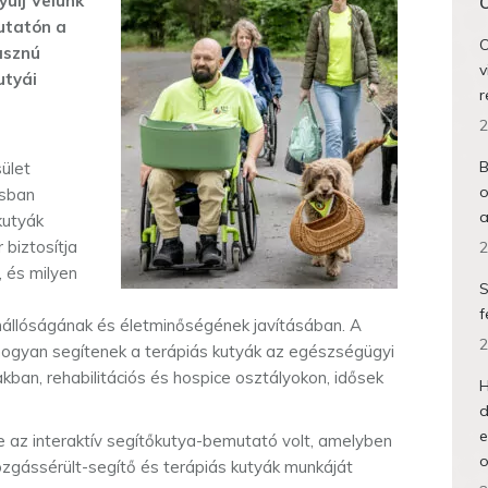
yulj Velünk
O
utatón a
O
asznú
v
utyái
r
2
B
ület
o
ásban
a
kutyák
 biztosítja
2
 és milyen
S
f
állóságának és életminőségének javításában. A
2
hogyan segítenek a terápiás kutyák az egészségügyi
ban, rehabilitációs és hospice osztályokon, idősek
H
d
e
az interaktív segítőkutya-bemutató volt, amelyben
o
ozgássérült-segítő és terápiás kutyák munkáját