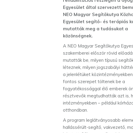
rehabilitációs részlegén a Gyóg
Egyesület által szervezett bem
NEO Magyar Segítőkutya Közh
Egyesület segítő- és terápiás k
mutatták meg a tudásukat a
közönségnek.
A NEO Magyar Segítőkutya Egyes
szakemberei először rövid előad
mutatták be, milyen típusú segítő
léteznek, milyen jogszabályi háttér
a jelenlétüket közintézményekben,
fontos szerepet töltenek be a
fogyatékossággal élő emberek ön
résztvevők megtudhatták azt is, 
intézményekben – például kórházak
otthonában.
A program leglátványosabb eleme 
hallássérült-segítő, vakvezető, m