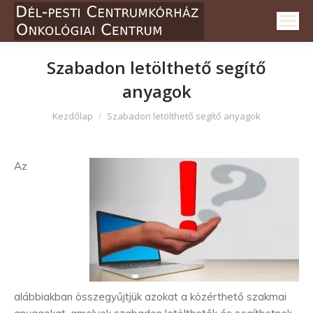
Szabadon letölthető segítő
anyagok
Itt vagy:
Kezdőlap
Szabadon letölthető segítő anyagok
Az
alábbiakban összegyűjtjük azokat a közérthető szakmai