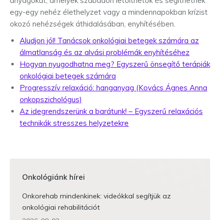
anyagokat, amelyek szabadon letölthetők és segíthetnek
egy-egy nehéz élethelyzet vagy a mindennapokban krízist
okozó nehézségek áthidalásában, enyhítésében.
Aludjon jól! Tanácsok onkológiai betegek számára az
álmatlanság és az alvási problémák enyhítéséhez
Hogyan nyugodhatna meg? Egyszerű önsegítő terápiák
onkológiai betegek számára
Progresszív relaxáció: hanganyag (Kovács Ágnes Anna
onkopszichológus)
Az idegrendszerünk a barátunk! – Egyszerű relaxációs
technikák stresszes helyzetekre
Onkológiánk hírei
Onkorehab mindenkinek: videókkal segítjük az
onkológiai rehabilitációt