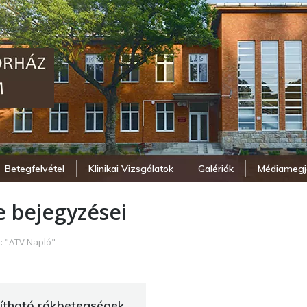
Betegfelvétel
Klinikai Vizsgálatok
Galériák
Médiamegj
 bejegyzései
: "ATV Napló"
ítható rákbetegségek