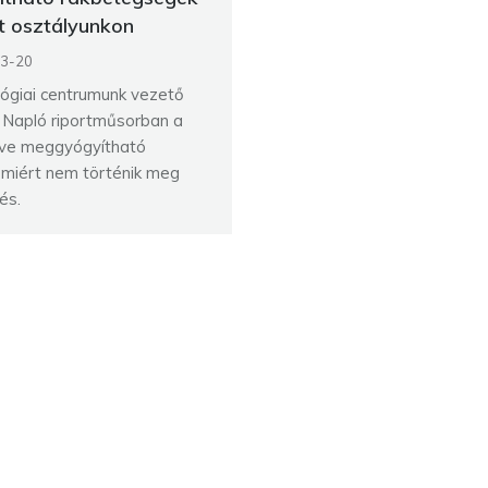
t osztályunkon
3-20
lógiai centrumunk vezető
V Napló riportműsorban a
zve meggyógyítható
l, miért nem történik meg
és.