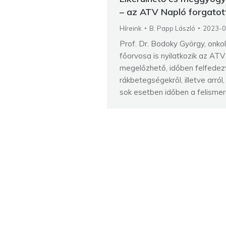
– az ATV Napló forgatot
Híreink
B. Papp László
2023-0
Prof. Dr. Bodoky György, onko
főorvosa is nyilatkozik az AT
megelőzhető, időben felfede
rákbetegségekről, illetve arró
sok esetben időben a felismer