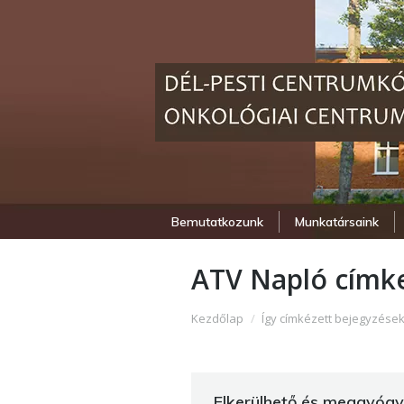
Bemutatkozunk
Munkatársaink
ATV Napló
címke
Itt vagy:
Kezdőlap
Így címkézett bejegyzések
Elkerülhető és meggyógy