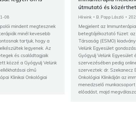
útmutató és közérthe
1-08
Híreink
B. Papp László
202
ápolói mindent megtesznek
Megjelent az Immunterápia
terápiák minél kevesebb
betegtájékoztató füzet: az 
ntosnak tartjuk, hogy a
Társaság (ESMO) kiadvány
elkészültek legyenek. Az
Velünk Egyesület gondozásá
tegek és családtagjaik
Gyógyulj Velünk Egyesület 
tt közzé a Gyógyulj Velünk
szervezésében pedig onlin
ellékhatásai című
szerveztek: dr. Szekanecz
pai Klinikai Onkológiai
Onkológiai Klinikáján az im
…
menedzselő munkacsoport v
előadást, majd megválasz