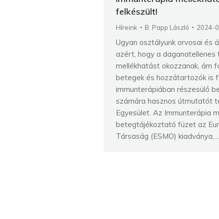
felkészült!
Híreink
B. Papp László
2024-0
Ugyan osztályunk orvosai és 
azért, hogy a daganatellenes 
mellékhatást okozzanak, ám fo
betegek és hozzátartozók is f
immunterápiában részesülő be
számára hasznos útmutatót te
Egyesület. Az Immunterápia m
betegtájékoztató füzet az Euró
Társaság (ESMO) kiadványa,