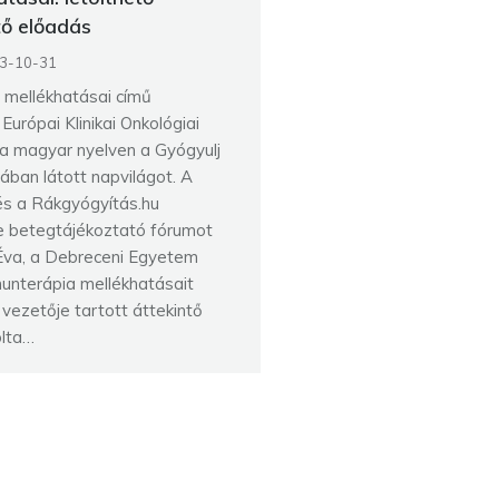
tő előadás
3-10-31
 mellékhatásai című
Európai Klinikai Onkológiai
a magyar nyelven a Gyógyulj
ban látott napvilágot. A
és a Rákgyógyítás.hu
e betegtájékoztató fórumot
 Éva, a Debreceni Egyetem
munterápia mellékhatásait
ezetője tartott áttekintő
olta…