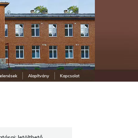
elenések
Alapítvány
Kapcsolat
ásai: letölthető