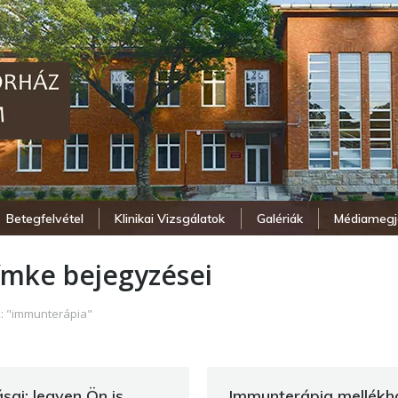
Betegfelvétel
Klinikai Vizsgálatok
Galériák
Médiamegj
ímke bejegyzései
k: "immunterápia"
ai: legyen Ön is
Immunterápia mellékhat