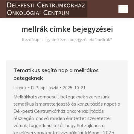
mellrák
címke bejegyzései
Itt vagy:
Kezdőlap
Így címkézett bejegyzések: "mellrák"
Tematikus segítő nap a mellrákos
betegeknek
Híreink
B. Papp László
2025-10-21
Mellrákkal szembesült betegeknek szervezünk
tematikus ismeretterjesztő és konzultációs napot a
Dél-pesti Centrumkórház onkorehabilitációs
részlegén, ahová minden érintettet szeretettel
várunk, függetlenül attól, hogy hol zajlanak a
kezelései vagy kontrollvizsgálatai. Időpont: 2025.