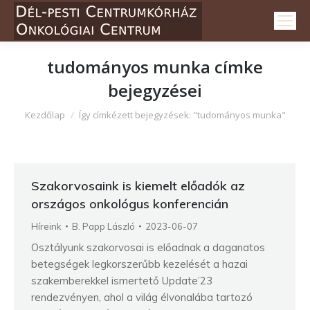
tudományos munka
címke
bejegyzései
Itt vagy:
Kezdőlap
Így címkézett bejegyzések: "tudományos munka"
Szakorvosaink is kiemelt előadók az
országos onkológus konferencián
Híreink
B. Papp László
2023-06-07
Osztályunk szakorvosai is előadnak a daganatos
betegségek legkorszerűbb kezelését a hazai
szakemberekkel ismertető Update’23
rendezvényen, ahol a világ élvonalába tartozó