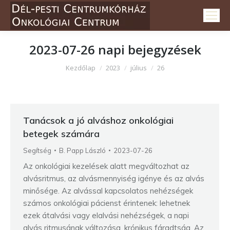
2023-07-26
napi bejegyzések
Itt vagy:
Kezdőlap
2023
július
26
Tanácsok a jó alváshoz onkológiai
betegek számára
Segítség
B. Papp László
2023-07-26
Az onkológiai kezelések alatt megváltozhat az
alvásritmus, az alvásmennyiség igénye és az alvás
minősége. Az alvással kapcsolatos nehézségek
számos onkológiai pácienst érintenek: lehetnek
ezek átalvási vagy elalvási nehézségek, a napi
alvás ritmusának változása, krónikus fáradtság. Az