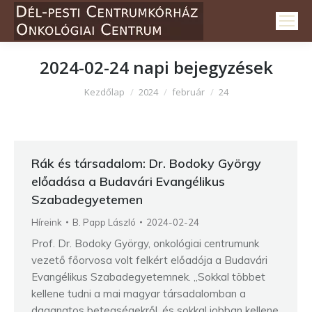
2024-02-24
napi bejegyzések
Itt vagy:
Kezdőlap
2024
február
24
Rák és társadalom: Dr. Bodoky György
előadása a Budavári Evangélikus
Szabadegyetemen
Híreink
B. Papp László
2024-02-24
Prof. Dr. Bodoky György, onkológiai centrumunk
vezető főorvosa volt felkért előadója a Budavári
Evangélikus Szabadegyetemnek. „Sokkal többet
kellene tudni a mai magyar társadalomban a
daganatos betegségekről, és sokkal jobban kellene