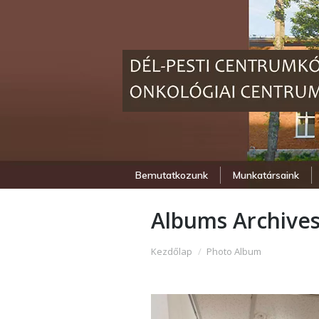
Bemutatkozunk
Munkatársaink
Albums Archive
Itt vagy:
Kezdőlap
Photo Album